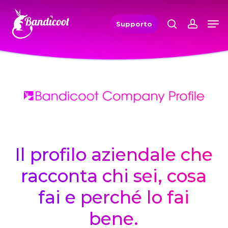
Skip
Men
Men
search
accou
to
Supporto
main
content
Bandicoot Company Profile
Il profilo aziendale che
racconta chi sei, cosa
fai e perché lo fai
bene.