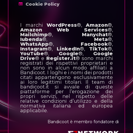
Cookie Policy
I marchi
WordPress
®,
Amazon
®,
Amazon Web Services
®,
Mailchimp
®,
Manychat
®,
Iubenda
®,
Meta
®,
WhatsApp
®,
Facebook
®,
Instagram
®,
LinkedIn
®,
TikTok
®,
YouTube
®,
Google
®,
Google
Drive
® e
Register.it
® sono marchi
registrati dei rispettivi proprietari e
non sono in alcun modo affiliati a
Bandicoot. I loghi e i nomi dei prodotti
citati appartengono esclusivamente
ai loro legittimi titolari. Il team di
bandicoot.it si avvale di queste
piattaforme per l’erogazione dei
propri servizi, nel rispetto delle
relative condizioni d’utilizzo e della
normativa italiana ed europea
applicabile.
Bandicoot è membro fondatore di