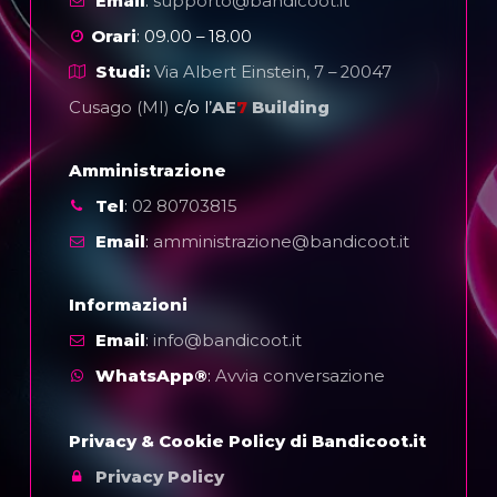
Email
:
supporto@bandicoot.it
Orari
: 09.00 – 18.00
Studi:
Via Albert Einstein, 7 – 20047
Cusago (MI)
c/o l’
AE
7
Building
Amministrazione
Tel
:
02 80703815
Email
:
amministrazione@bandicoot.it
Informazioni
Email
:
info@bandicoot.it
WhatsApp®
:
Avvia conversazione
Privacy & Cookie Policy di Bandicoot.it
Privacy Policy