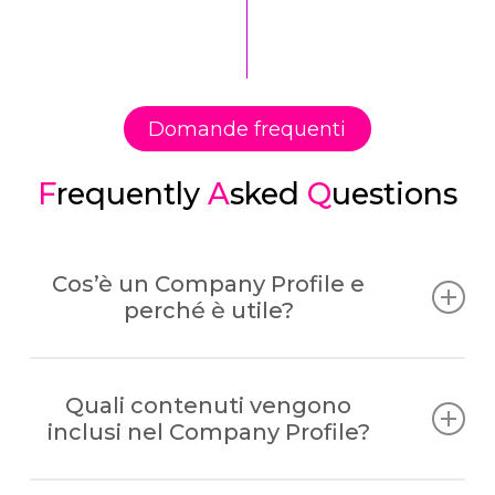
Domande frequenti
F
requently
A
sked
Q
uestions
Cos’è un Company Profile e
perché è utile?
Il Company Profile è un documento che
Quali contenuti vengono
racconta la tua azienda in modo
inclusi nel Company Profile?
strutturato: storia, mission, valori,
competenze, prodotti e servizi, punti di