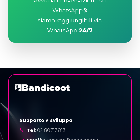
Avvia la conversazione su
WhatsApp®
siamo raggiungibili via
WhatsApp
24/7
Supporto
e
sviluppo
Tel
:
02 80713813