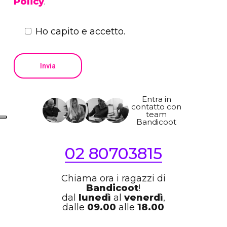
Policy
.
Ho capito e accetto.
Entra in
contatto con
team
Bandicoot
02 80703815
Chiama ora i ragazzi di
Bandicoot
!
dal
lunedì
al
venerdì
,
dalle
09.00
alle
18.00