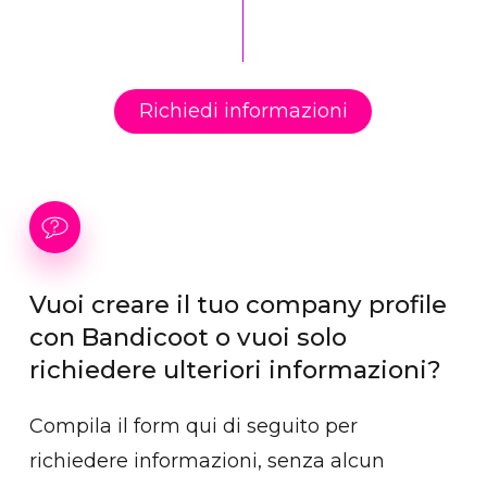
propri standard, possiamo intervenire sul
file, personalizzandolo per la tua tipografia,
senza costi aggiuntivi.
Richiedi informazioni
Vuoi
creare
il
tuo
company
profile
con
Bandicoot
o
vuoi
solo
richiedere
ulteriori
informazioni?
Compila il form qui di seguito per
richiedere informazioni, senza alcun