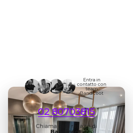
Entra in
contatto con
team
Bandicoot
02 80703815
Chiama ora i ragazzi di
Bandicoot
!