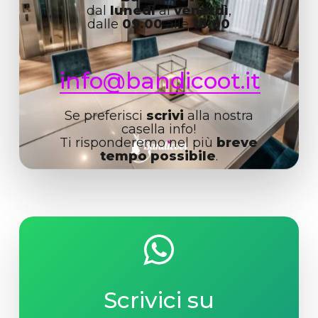
dal
lunedì
al
venerdì
,
dalle
09.00
alle
18.00
info@bandicoot.it
Se preferisci
scrivi
alla nostra
casella info!
Ti risponderemo nel più
breve
tempo possibile
.
Scrivici su