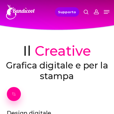
Skip
Men
Men
search
accou
to
Supporto
main
content
Il
Creative
Grafica digitale e per la
stampa
Design
digitale