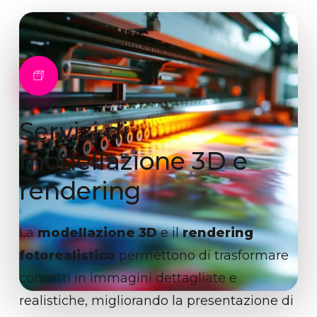
Servizi
di
modellazione
3D
e
rendering
La
modellazione 3D
e il
rendering
fotorealistico
permettono di trasformare
concetti in immagini dettagliate e
realistiche, migliorando la presentazione di