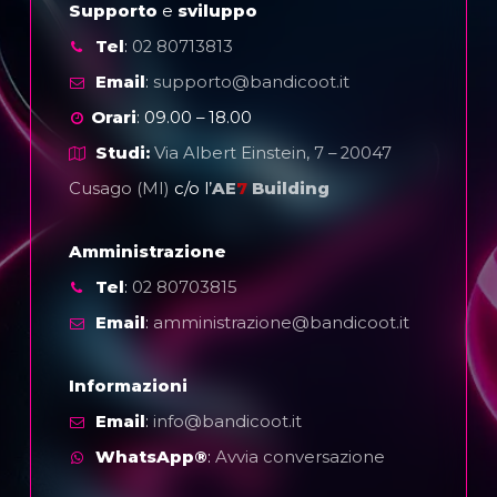
Supporto
e
sviluppo
Tel
:
02 80713813
Email
:
supporto@bandicoot.it
Orari
: 09.00 – 18.00
Studi:
Via Albert Einstein, 7 – 20047
Cusago (MI)
c/o l’
AE
7
Building
Amministrazione
Tel
:
02 80703815
Email
:
amministrazione@bandicoot.it
Informazioni
Email
:
info@bandicoot.it
WhatsApp®
:
Avvia conversazione