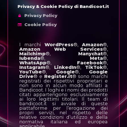
Privacy & Cookie Policy di Bandicoot.it
Privacy Policy
Cookie Policy
I marchi
WordPress
®,
Amazon
®,
Amazon Web Services
®,
Mailchimp
®,
Manychat
®,
Iubenda
®,
Meta
®,
WhatsApp
®,
Facebook
®,
Instagram
®,
LinkedIn
®,
TikTok
®,
YouTube
®,
Google
®,
Google
Drive
® e
Register.it
® sono marchi
registrati dei rispettivi proprietari e
non sono in alcun modo affiliati a
Bandicoot. I loghi e i nomi dei prodotti
citati appartengono esclusivamente
ai loro legittimi titolari. Il team di
bandicoot.it si avvale di queste
piattaforme per l’erogazione dei
propri servizi, nel rispetto delle
relative condizioni d’utilizzo e della
normativa italiana ed europea
applicabile.