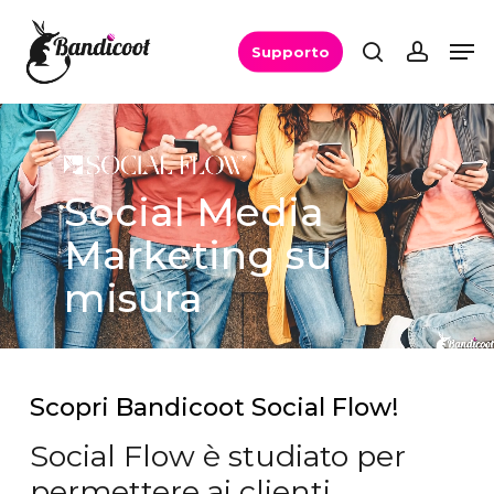
Skip
Men
Men
search
accou
to
Supporto
main
content
Social Media
Marketing su
misura
Scopri
Bandicoot
Social
Flow!
Social Flow è studiato per
permettere ai clienti