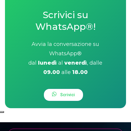
Scrivici su
WhatsApp®!
Avvia la conversazione su
WhatsApp®
dal
lunedì
al
venerdì
, dalle
09.00
alle
18.00
S
c
r
i
v
i
c
i