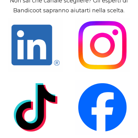
Non sai che canale scegliere? Gli esperti di
Bandicoot sapranno aiutarti nella scelta.