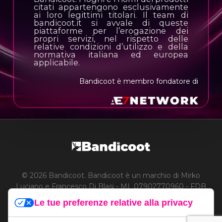
citati appartengono esclusivamente
ai loro legittimi titolari. Il team di
bandicoot.it si avvale di queste
piattaforme per l’erogazione dei
propri servizi, nel rispetto delle
relative condizioni d’utilizzo e della
normativa italiana ed europea
applicabile.
Bandicoot è membro fondatore di
© 2026 Bandicoot. Bandicoot è un marchio di Mirko
Luciano e Francesco Di Blasi - ML 07902770960 - FDB
03886590136
Le tue preferenze relative alla privacy