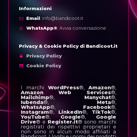
Informazioni
Email
:
info@bandicoot.it
WhatsApp®
:
Avvia conversazione
Privacy & Cookie Policy di Bandicoot.it
Privacy Policy
Cookie Policy
I marchi
WordPress
®,
Amazon
®,
Amazon Web Services
®,
Mailchimp
®,
Manychat
®,
Iubenda
®,
Meta
®,
WhatsApp
®,
Facebook
®,
Instagram
®,
LinkedIn
®,
TikTok
®,
YouTube
®,
Google
®,
Google
Drive
® e
Register.it
® sono marchi
registrati dei rispettivi proprietari e
non sono in alcun modo affiliati a
Bandicoot. I loghi e i nomi dei prodotti