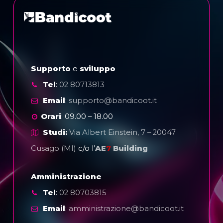
Supporto
e
sviluppo
Tel
:
02 80713813
Email
:
supporto@bandicoot.it
Orari
: 09.00 – 18.00
Studi:
Via Albert Einstein, 7 – 20047
Cusago (MI)
c/o l’
AE
7
Building
Amministrazione
Tel
:
02 80703815
Email
:
amministrazione@bandicoot.it