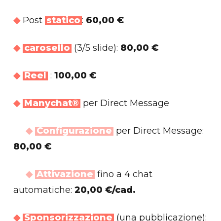
◆
Post
statico
:
60,00 €
◆
carosello
(3/5 slide):
80,00 €
◆
Reel
:
100,00 €
◆
Manychat®
per Direct Message
◆
Configurazione
per Direct Message:
80,00 €
◆
Attivazione
fino a 4 chat
automatiche:
20,00 €/cad.
◆
Sponsorizzazione
(una pubblicazione):