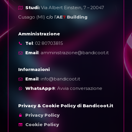
Studi:
Via Albert Einstein, 7 – 20047
Cusago (MI)
c/o l’
AE
7
Building
Amministrazione
Tel
:
02 80703815
Email
:
amministrazione@bandicoot.it
Informazioni
Email
:
info@bandicoot.it
WhatsApp®
:
Avvia conversazione
Privacy & Cookie Policy di Bandicoot.it
Privacy Policy
Cookie Policy