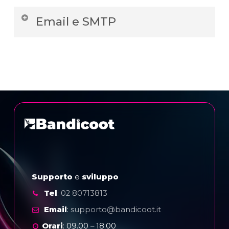
Stato attuale dei nostri piani hosting su
Email e SMTP
piattaforma linux e windows
Stato attuale dei nostri prodotti email
per l’ invio e la ricezione della posta e la
protezione da virus e da spam
Supporto
e
sviluppo
Tel
:
02 80713813
Email
:
supporto@bandicoot.it
Orari
: 09.00 – 18.00