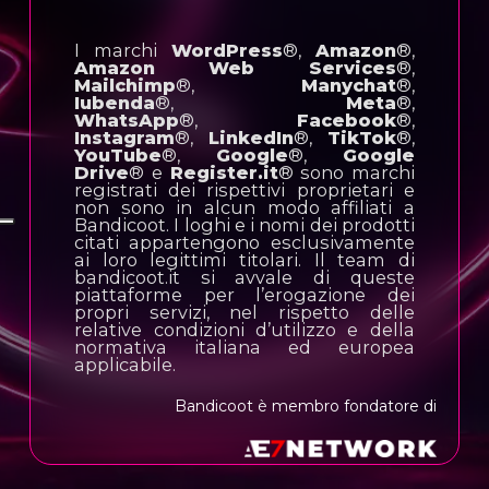
I marchi
WordPress
®,
Amazon
®,
Amazon Web Services
®,
Mailchimp
®,
Manychat
®,
Iubenda
®,
Meta
®,
WhatsApp
®,
Facebook
®,
Instagram
®,
LinkedIn
®,
TikTok
®,
YouTube
®,
Google
®,
Google
Drive
® e
Register.it
® sono marchi
registrati dei rispettivi proprietari e
non sono in alcun modo affiliati a
Bandicoot. I loghi e i nomi dei prodotti
citati appartengono esclusivamente
ai loro legittimi titolari. Il team di
bandicoot.it si avvale di queste
piattaforme per l’erogazione dei
propri servizi, nel rispetto delle
relative condizioni d’utilizzo e della
normativa italiana ed europea
applicabile.
Bandicoot è membro fondatore di