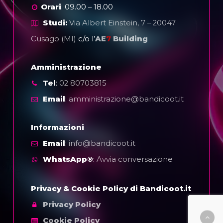
Orari
: 09.00 – 18.00
Studi:
Via Albert Einstein, 7 – 20047
Cusago (MI)
c/o l’
AE
7
Building
Amministrazione
Tel
:
02 80703815
Email
:
amministrazione@bandicoot.it
Informazioni
Email
:
info@bandicoot.it
WhatsApp®
:
Avvia conversazione
Le tue preferenze relative alla privacy
Privacy & Cookie Policy di Bandicoot.it
Privacy Policy
Informativa sulla raccolta
Cookie Policy