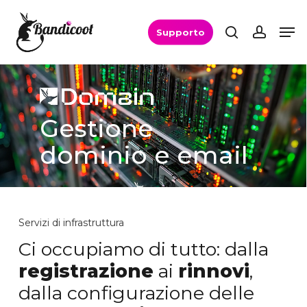
Skip
Men
Men
search
accou
to
Supporto
main
content
Gestione
dominio e email
Servizi
di
infrastruttura
Ci occupiamo di tutto: dalla
registrazione
ai
rinnovi
,
dalla configurazione delle