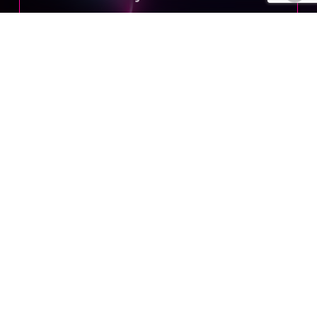
I marchi
WordPress
®,
Amazon
®,
Amazon Web Services
®,
Mailchimp
®,
Manychat
®,
Iubenda
®,
Meta
®,
WhatsApp
®,
Facebook
®,
Instagram
®,
LinkedIn
®,
TikTok
®,
YouTube
®,
Google
®,
Google
Drive
® e
Register.it
® sono marchi
registrati dei rispettivi proprietari e
non sono in alcun modo affiliati a
Bandicoot. I loghi e i nomi dei prodotti
citati appartengono esclusivamente
ai loro legittimi titolari. Il team di
bandicoot.it si avvale di queste
piattaforme per l’erogazione dei
propri servizi, nel rispetto delle
relative condizioni d’utilizzo e della
normativa italiana ed europea
applicabile.
Bandicoot è membro fondatore di