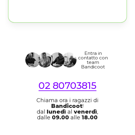
Entra in
contatto con
team
Bandicoot
02 80703815
Chiama ora i ragazzi di
Bandicoot
!
dal
lunedì
al
venerdì
,
dalle
09.00
alle
18.00