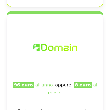
96 euro
all’anno
oppure
8 euro
al
mese.