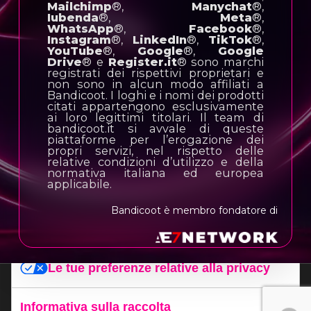
Mailchimp
®,
Manychat
®,
Iubenda
®,
Meta
®,
WhatsApp
®,
Facebook
®,
Instagram
®,
LinkedIn
®,
TikTok
®,
YouTube
®,
Google
®,
Google
Drive
® e
Register.it
® sono marchi
registrati dei rispettivi proprietari e
non sono in alcun modo affiliati a
Bandicoot. I loghi e i nomi dei prodotti
citati appartengono esclusivamente
ai loro legittimi titolari. Il team di
bandicoot.it si avvale di queste
piattaforme per l’erogazione dei
propri servizi, nel rispetto delle
relative condizioni d’utilizzo e della
normativa italiana ed europea
applicabile.
Bandicoot è membro fondatore di
Le tue preferenze relative alla privacy
Informativa sulla raccolta