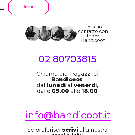
Entra in
contatto con
team
Bandicoot
02 80703815
Chiama ora i ragazzi di
Bandicoot
!
dal
lunedì
al
venerdì
,
dalle
09.00
alle
18.00
info@bandicoot.it
Se preferisci
scrivi
alla nostra