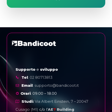
Supporto
e
sviluppo
Tel
:
02 80713813
Email
:
supporto@bandicoot.it
Orari
: 09.00 – 18.00
Studi:
Via Albert Einstein, 7 – 20047
Cusago (MI)
c/o l’
AE
7
Building