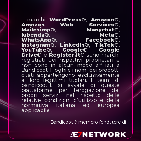
I marchi
WordPress
®,
Amazon
®,
Amazon Web Services
®,
Mailchimp
®,
Manychat
®,
Iubenda
®,
Meta
®,
WhatsApp
®,
Facebook
®,
Instagram
®,
LinkedIn
®,
TikTok
®,
YouTube
®,
Google
®,
Google
Drive
® e
Register.it
® sono marchi
registrati dei rispettivi proprietari e
non sono in alcun modo affiliati a
Bandicoot. I loghi e i nomi dei prodotti
citati appartengono esclusivamente
ai loro legittimi titolari. Il team di
bandicoot.it si avvale di queste
piattaforme per l’erogazione dei
propri servizi, nel rispetto delle
relative condizioni d’utilizzo e della
normativa italiana ed europea
applicabile.
Bandicoot è membro fondatore di