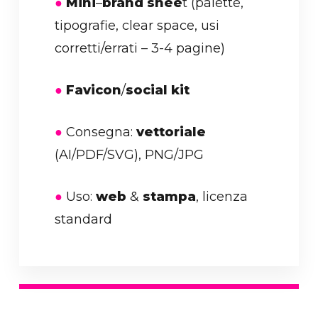
●
Mini
–
brand shee
t (palette,
tipografie, clear space, usi
corretti/errati – 3-4 pagine)
●
Favicon
/
social kit
●
Consegna:
vettoriale
(AI/PDF/SVG), PNG/JPG
●
Uso:
web
&
stampa
, licenza
standard