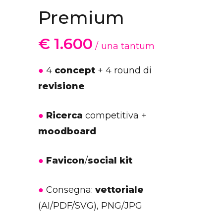
Premium
€
1.600
una tantum
●
4
concept
+ 4 round di
revisione
●
Ricerca
competitiva +
moodboard
●
Favicon
/
social kit
●
Consegna:
vettoriale
(AI/PDF/SVG), PNG/JPG