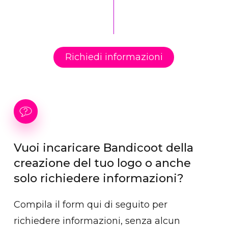
l’invio di un modello di riferimento da cui
accompagnarti nel tempo, non solo
partire e/o da cui prendere spunto, proprio
consegnare un file.
per non partire alla cieca, specie nei
pacchetti senza ricerca competitiva.
Richiedi informazioni
Se alla fine nessuna proposta soddisfa,
possiamo sviluppare un concept
aggiuntivo su richiesta, con un costo extra.
Vuoi
incaricare
Bandicoot
della
creazione
del
tuo
logo
o
anche
solo
richiedere
informazioni?
Compila il form qui di seguito per
richiedere informazioni, senza alcun