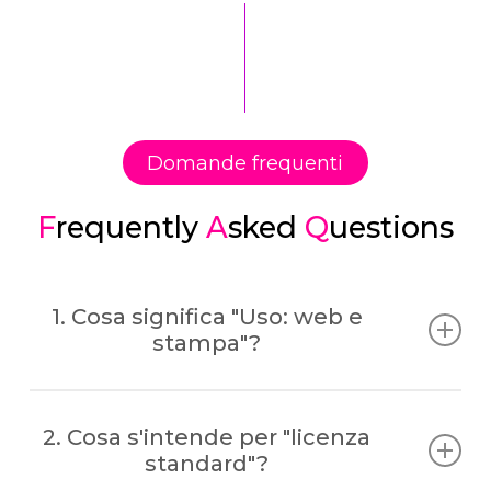
Domande frequenti
F
requently
A
sked
Q
uestions
1. Cosa significa "Uso: web e
stampa"?
Significa che un logo creato da Bandicoot
2. Cosa s'intende per "licenza
può essere usato nei seguenti contesti
standard"?