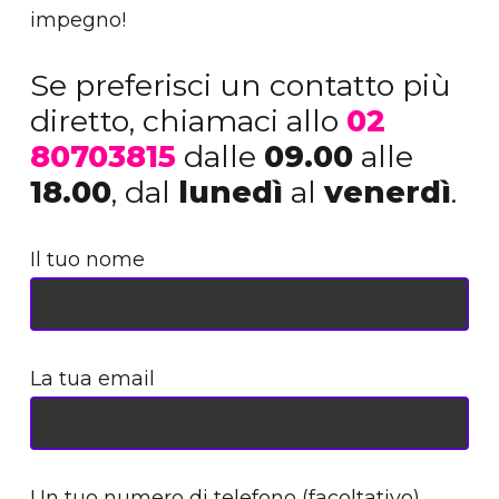
impegno!
Se preferisci un contatto più
diretto, chiamaci allo
02
80703815
dalle
09.00
alle
18.00
, dal
lunedì
al
venerdì
.
Il tuo nome
La tua email
Un tuo numero di telefono (facoltativo)