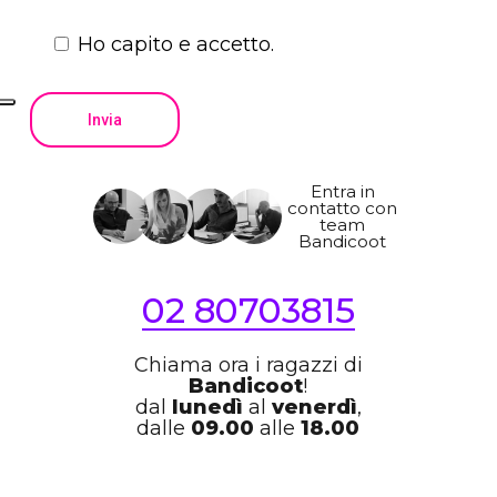
Ho capito e accetto.
Entra in
contatto con
team
Bandicoot
02 80703815
Chiama ora i ragazzi di
Bandicoot
!
dal
lunedì
al
venerdì
,
dalle
09.00
alle
18.00