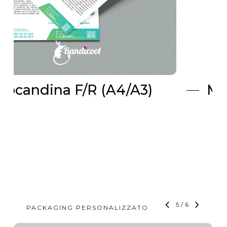
Manifesto affissione
6
/
6
PACKAGING PERSONALIZZATO