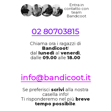
Entra in
contatto con
team
Bandicoot
02 80703815
Chiama ora i ragazzi di
Bandicoot
!
dal
lunedì
al
venerdì
,
dalle
09.00
alle
18.00
info@bandicoot.it
Se preferisci
scrivi
alla nostra
casella info!
Ti risponderemo nel più
breve
tempo possibile
.