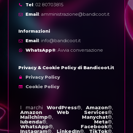
Tel
:
02 80703815
Email
:
amministrazione@bandicoot.it
Informazioni
Email
:
info@bandicoot.it
WhatsApp®
:
Avvia conversazione
Privacy & Cookie Policy di Bandicoot.it
Privacy Policy
Cookie Policy
I marchi
WordPress
®,
Amazon
®,
Amazon Web Services
®,
Mailchimp
®,
Manychat
®,
Iubenda
®,
Meta
®,
WhatsApp
®,
Facebook
®,
Instagram
®,
LinkedIn
®,
TikTok
®,