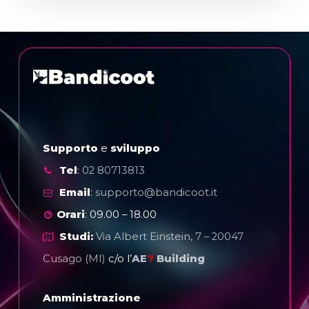
Supporto
e
sviluppo
Tel
:
02 80713813
Email
:
supporto@bandicoot.it
Orari
: 09.00 – 18.00
Studi:
Via Albert Einstein, 7 – 20047
Cusago (MI)
c/o l’
AE
7
Building
Amministrazione