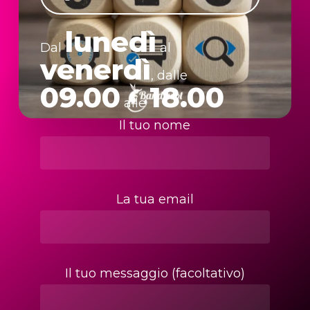
lunedì
Dal
al
venerdì
, dalle
09.00
18.00
alle
Il tuo nome
La tua email
Il tuo messaggio (facoltativo)