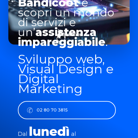
Bandicoot
e
scopri un mondo
di servizi e
un’
assistenza
impareggiabile
.
Sviluppo web,
Visual Design e
Digital
Marketing
0
2
8
0
7
0
3
8
1
5
lunedì
Dal
al