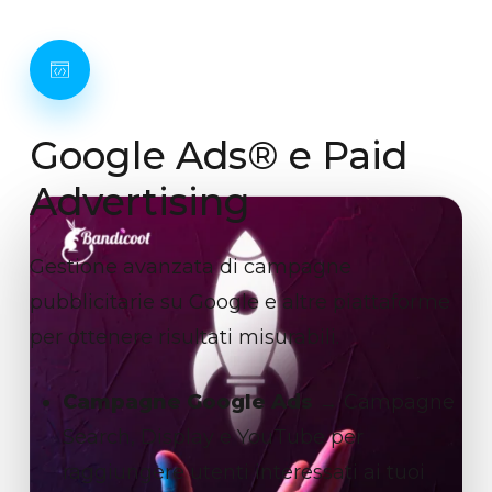
Google
Ads®
e
Paid
Advertising
Gestione avanzata di campagne
pubblicitarie su Google e altre piattaforme
per ottenere risultati misurabili.
Campagne Google Ads
→ Campagne
Search, Display e YouTube per
raggiungere utenti interessati ai tuoi