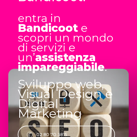
entra in
Bandicoot
e
scopri un mondo
di servizi e
un’
assistenza
impareggiabile
.
Sviluppo web,
Visual Design e
Digital
Marketing
0
2
8
0
7
0
3
8
1
5