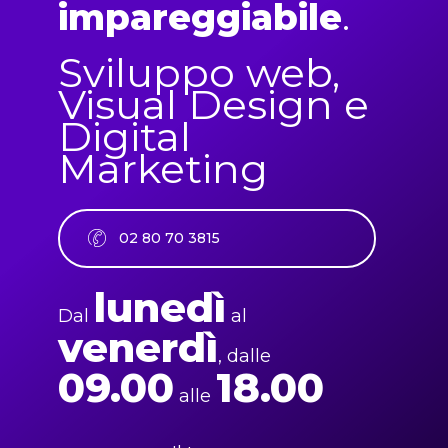
impareggiabile
.
Sviluppo web,
Visual Design e
Digital
Marketing
0
2
8
0
7
0
3
8
1
5
lunedì
Dal
al
venerdì
, dalle
09.00
18.00
alle