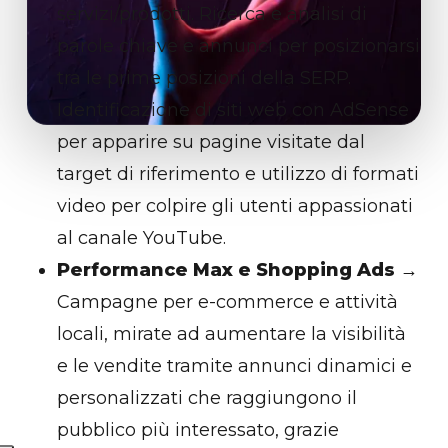
servizi/prodotti. Ricerca e analisi di
parole chiave e annunci per posizionarsi
tra le prime posizioni della SERP.
Identificazione di siti web con AdSense
per apparire su pagine visitate dal
target di riferimento e utilizzo di formati
video per colpire gli utenti appassionati
al canale YouTube.
Performance Max e Shopping Ads
→
Campagne per e-commerce e attività
locali, mirate ad aumentare la visibilità
e le vendite tramite annunci dinamici e
personalizzati che raggiungono il
pubblico più interessato, grazie