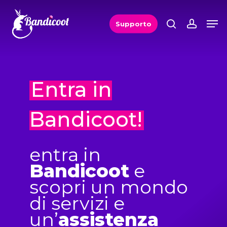
Skip
Men
Men
search
accou
to
Supporto
main
content
Entra in
Bandicoot!
entra in
Bandicoot
e
scopri un mondo
di servizi e
un’
assistenza