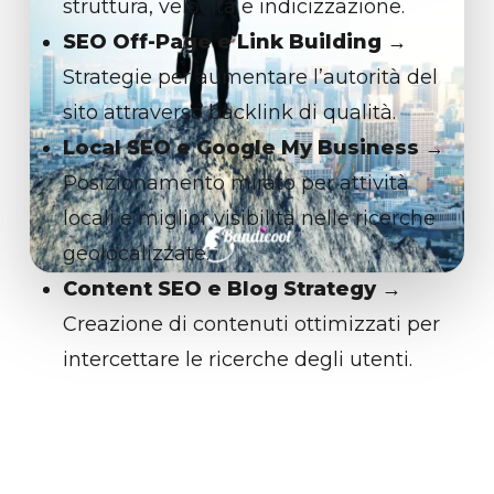
struttura, velocità e indicizzazione.
SEO Off-Page e Link Building
→
Strategie per aumentare l’autorità del
sito attraverso backlink di qualità.
Local SEO e Google My Business
→
Posizionamento mirato per attività
locali e miglior visibilità nelle ricerche
geolocalizzate.
Content SEO e Blog Strategy
→
Creazione di contenuti ottimizzati per
intercettare le ricerche degli utenti.