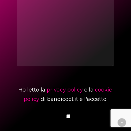
Ho letto la
privacy policy
e la
cookie
policy
di bandicoot.it e l'accetto.
Le tue preferenze relative alla privacy
Informativa sulla raccolta